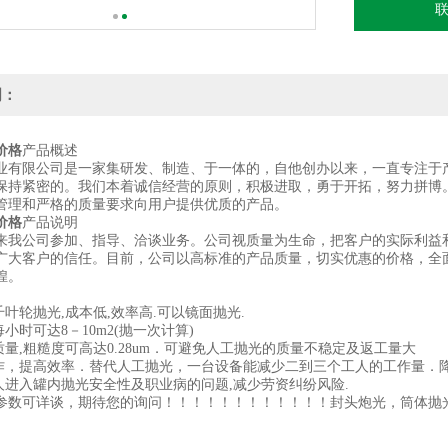
明：
价格
产品概述
业有限公司是一家集研发、制造、于一体的，自他创办以来，一直专注于
保持紧密的。我们本着诚信经营的原则，积极进取，勇于开拓，努力拼博
管理和严格的质量要求向用户提供优质的产品。
价格
产品说明
来我公司参加、指导、洽谈业务。公司视质量为生命，把客户的实际利益
广大客户的信任。目前，公司以高标准的产品质量，切实优惠的价格，全
煌。
千叶轮抛光,成本低,效率高.可以镜面抛光.
每小时可达8－10m2(抛一次计算)
质量,粗糙度可高达0.28um．可避免人工抛光的质量不稳定及返工量大
工作，提高效率．替代人工抛光，一台设备能减少二到三个工人的工作量．
工人进入罐内抛光安全性及职业病的问题,减少劳资纠纷风险.
参数可详谈，期待您的询问！！！！！！！！！！！！封头炮光，筒体抛