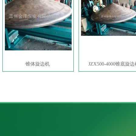
锥体旋边机
JZX500-4000锥底旋