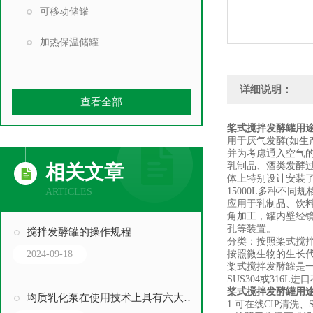
可移动储罐
加热保温储罐
详细说明：
查看全部
桨式搅拌发酵罐用
用于厌气发酵(如生
并为考虑通入空气
乳制品、酒类发酵
相关文章
体上特别设计安装了
15000L多种不
ARTICLES
应用于乳制品、饮
角加工，罐内壁经
孔等装置。
搅拌发酵罐的操作规程
分类：按照桨式搅
2024-09-18
按照微生物的生长
桨式搅拌发酵罐是
SUS304或316
桨式搅拌发酵罐用
均质乳化泵在使用技术上具有六大优势
1.可在线CIP清洗、