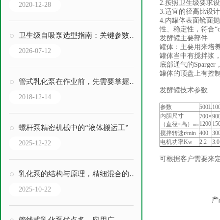
2.按照卫生级要求
2020-12-28
3.适宜的径高比设
4.内罐体表面镜面
性、稳定性，符合“c
卫生级自吸泵选型指南：关键参数与场景匹配
发酵罐主要部件
罐体：主要用来培
2026-07-12
罐体当中有搅拌浆
底部通气的Sparg
罐体的顶盘上有控制
管式乳化泵在作业前，先需要掌握其原理
发酵罐技术参数
2018-12-14
参数
500L
10
内胆尺寸
700×
90
1200
15
（直径×高）㎜
螺杆泵精密机械中的“液体搬运工”
搅拌转速r/min
400
30
电机功率Kw
2.2
3.0
2025-12-22
可根据客户需要来
乳化泵的结构与原理，精细混合的核心机械
2025-10-22
产