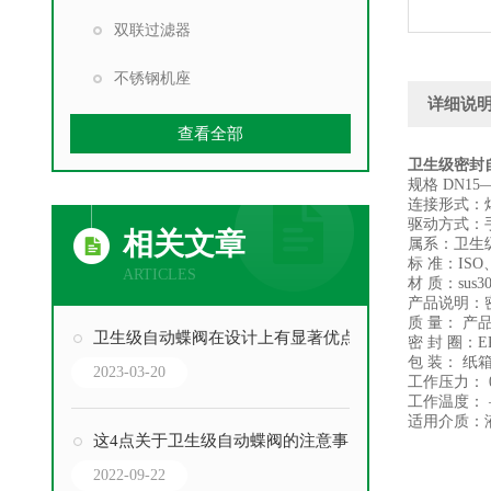
双联过滤器
不锈钢机座
详细说
查看全部
卫生级密封
规格 DN15
连接形式：
驱动方式：
相关文章
属系：卫生
标 准：ISO
ARTICLES
材 质：sus
产品说明：
质 量： 
卫生级自动蝶阀在设计上有显著优点
密 封 圈：E
包 装： 纸
2023-03-20
工作压力： 0.
工作温度： —
适用介质：
这4点关于卫生级自动蝶阀的注意事项，你一定要牢记于心
2022-09-22