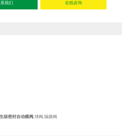
联系我们
在线咨询
生级密封自动蝶阀
,球阀,隔膜阀