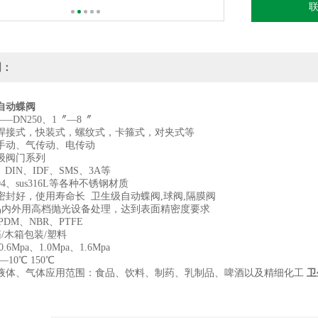
明：
自动蝶阀
——DN250、1〞—8〞
焊接式，快装式，螺纹式，卡箍式，对夹式等
手动、气传动、电传动
级阀门系列
、DIN、IDF、SMS、3A等
304、sus316L等各种不锈钢材质
密封好，使用寿命长 卫生级自动蝶阀,球阀,隔膜阀
产品内外用高档抛光设备处理，达到表面精密度要求
PDM、NBR、PTFE
箱/木箱包装/塑料
6Mpa、1.0Mpa、1.6Mpa
10℃ 150℃
液体、气体应用范围：食品、饮料、制药、乳制品、啤酒以及精细化工
卫