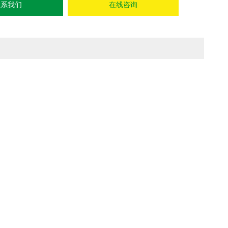
联系我们
在线咨询
，然后高速抛向定子，经过转定子间的高速剪切、碰撞、粉碎后，
内物料混合均匀，防止粉料在液面堆积聚团，而达到水合乳化的目
漩涡现象，高速旋转的转子产生强劲的剪切力，使剪切率更高，剪
间隙中，同时受到离心挤压、撞击等作用力，使物料得到充分分
置。
釉。
味料生产、稳定剂溶解、烟尘、盐、氧化铝、农药
催化剂、消光剂 、金属、颜料、改性沥青、纳米材料的制备和解
树脂乳化、蜡乳化、水性聚氨脂乳化、农药。
印墨水、果酱。
另一种液相，并使其水合成为相对稳定的乳化液。