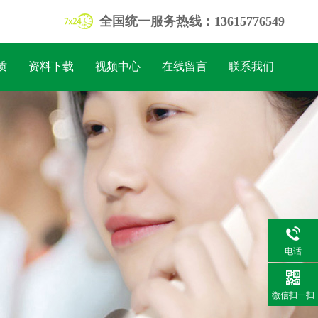
全国统一服务热线：13615776549
质
资料下载
视频中心
在线留言
联系我们
电话
微信扫一扫