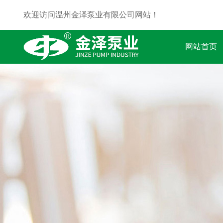
欢迎访问温州金泽泵业有限公司网站！
网站首页