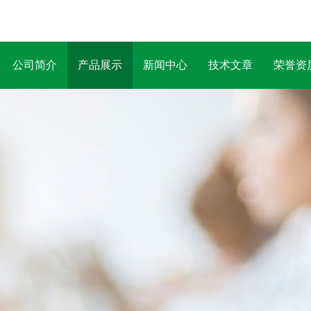
公司简介
产品展示
新闻中心
技术文章
荣誉资