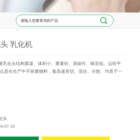
头 乳化机
速乳化头结构紧凑、体积小、重量轻、易操作、噪音低、运转平
特点是在生产中不研磨物料，集高速剪切、混合、分散、均质于一
化头
26-07-10