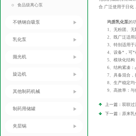
食品级离心泵
合.广泛使用于日
不锈钢自吸泵
均质乳化泵
的
1、无粉团、无颗
2、既广泛适用连
乳化泵
3、特别适用于高黏
4、设备*，可*在
抛光机
5、模块化结构：
6、结构紧凑：占
旋边机
7、具备混合，搅
8、生产稳定均一
9、高效率：与传
其他制药机械
上一篇：
双联过
制药用储罐
下一篇：
原来乳
夹层锅