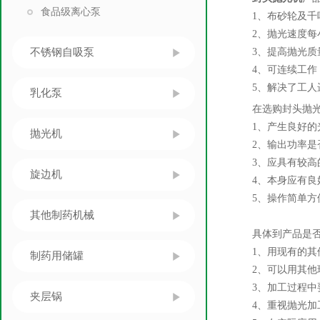
食品级离心泵
1、布砂轮及千叶
2、抛光速度每小时
不锈钢自吸泵
3、提高抛光质量，
4、可连续工作，
5、解决了工人进
乳化泵
在选购封头抛光机
1、产生良好的光
抛光机
2、输出功率是否足
3、应具有较高的
旋边机
4、本身应有良
5、操作简单方便
其他制药机械
具体到产品是否适
1、用现有的其他
制药用储罐
2、可以用其他现
3、加工过程中要
夹层锅
4、重视抛光加工