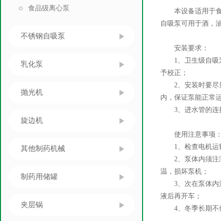
食品级离心泵
本设备适用于食品
自吸泵可用于酒，
不锈钢自吸泵
安装要求：
1、卫生级自吸泵
乳化泵
予校正；
2、安装时要尽量
抛光机
内，保证泵能正常
3、进水管的连接
旋边机
使用注意事项
1、检查电机运转
其他制药机械
2、泵体内须注满
温，损坏泵机；
制药用储罐
3、次在泵体内注
液后再开车；
夹层锅
4、冬季长期不使