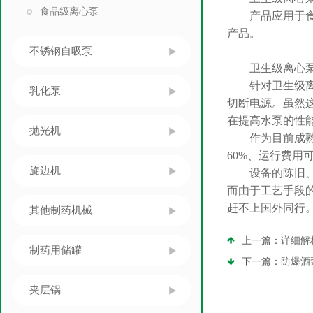
食品级离心泵
产品应用于食品
产品。
不锈钢自吸泵
卫生级离心泵
针对卫生级离心
乳化泵
切断电源。虽然
在提高水泵的性
抛光机
作为目前成熟的
60%、运行费用
旋边机
设备的陈旧、导
而由于工艺手段
赶不上国外同行
其他制药机械
上一篇：
详细解
制药用储罐
下一篇：
防爆酒
夹层锅