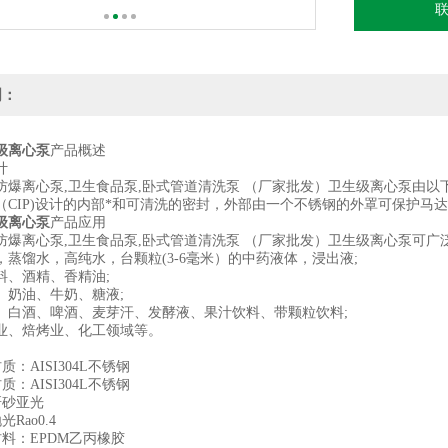
明：
级离心泵
产品概述
计
防爆离心泵,卫生食品泵,卧式管道清洗泵 （厂家批发）卫生级离心泵由
（CIP)设计的内部*和可清洗的密封，外部由一个不锈钢的外罩可保护马
级离心泵
产品应用
防爆离心泵,卫生食品泵,卧式管道清洗泵 （厂家批发）卫生级离心泵可广
，蒸馏水，高纯水，台颗粒(3-6毫米）的中药液体，浸出液;
料、酒精、香精油;
、奶油、牛奶、糖液;
、白酒、啤酒、麦芽汗、发酵液、果汁饮料、带颗粒饮料;
业、焙烤业、化工领域等。
：AISI304L不锈钢
：AISI304L不锈钢
砂亚光
Rao0.4
料：EPDM乙丙橡胶