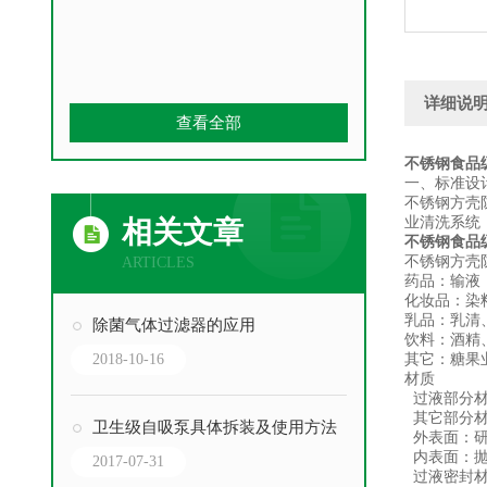
详细说
查看全部
不锈钢食品
一、标准设
不锈钢方壳
业清洗系统
相关文章
不锈钢食品
不锈钢方壳
ARTICLES
药品：输液
化妆品：染
乳品：乳清
除菌气体过滤器的应用
饮料：酒精
2018-10-16
其它：糖果
材质
过液部分材质
其它部分材质
卫生级自吸泵具体拆装及使用方法
外表面：研
内表面：抛光
2017-07-31
过液密封材